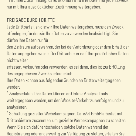
* Mit Ihrer Zustimmung. CafeArt GmbH wird Ihre Daten für jeden Zweck
nur mit Ihrer ausdrücklichen Zustimmung weitergeben.
FREIGABE DURCH DRITTE
Jede Drittpartei, an die wir Ihre Daten weitergeben, muss den Zweck
offenlegen, für den sie Ihre Daten zu verwenden beabsichtigt. Sie
dürfen Ihre Daten nur für
den Zeitraum aufbewahren, der bei der Anforderung oder dem Erhalt der
Daten angegeben wurde. Der Drittanbieter darf Ihre persönlichen Daten
nicht weiter
erfassen, verkaufen oder verwenden, es sei denn, dies ist zur Erfüllung
des angegebenen Zwecks erforderlich.
Ihre Daten können aus folgenden Gründen an Dritte weitergegeben
werden:
* Analysedaten. Ihre Daten können an Online-Analyse-Tools
weitergegeben werden, um den Website-Verkehr zu verfolgen und zu
analysieren.
* Schaltung gezielter Werbekampagnen. CafeArt GmbH arbeitet mit
Drittanbietern zusammen, um gezielte Werbekampagnen zu schalten.
Wenn Sie sich dafür entscheiden, solche Daten während der
Registrierung oder anderweitig zur Verfügung zu stellen, erteilen Sie